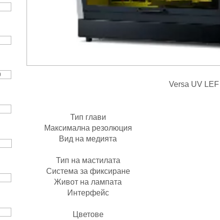
И
0
Versa UV LEF
Модел
Тип глави
Пиезо
Максимална резолюция
1440 dpi х 720
3D детайл
Вид на медията
Тип на мастилата
ECO-UV маст
Система за фиксиране
UV LED лам
Живот на лампата
10 000 час
Интерфейс
Ethernet​
Цветове
CMYK W C