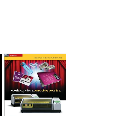
 мм
538x360x100 мм
5 кг​
м
508x330 мм
orks
Roland Versa Works
HZ
220V, 50/60 HZ
110 кг