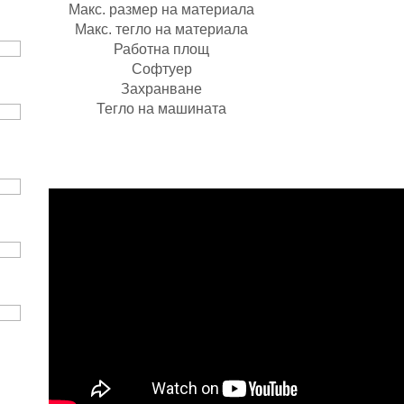
Макс. размер на материала
335x310x100
Макс. тегло на материала
5 кг​
​Работна площ
305x280 м
Софтуер
Roland Versa W
Захранване
220V, 50/60 
Тегло
​ на машината
​85 кг