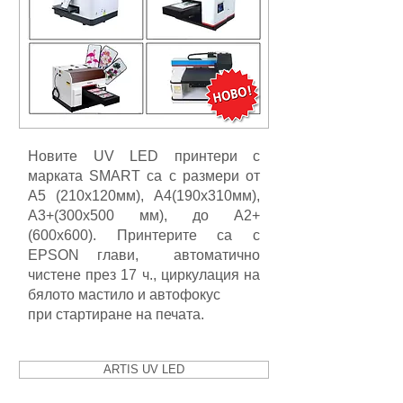
Новите UV LED принтери с
марката SMART са с размери от
А5 (210х120мм), А4(190х310мм),
А3+(300х500 мм), до А2+
(600х600). Принтерите са с
EPSON глави, автоматично
чистене през 17 ч., циркулация на
бялото мастило и автофокус
при стартиране на печата.
ARTIS UV LED