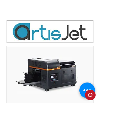
UV LED принтери за сувенири. За
първи път УВ принтери с налични
удобни вентилатори. Мастила му
са CMYK WW и VV. Големина на