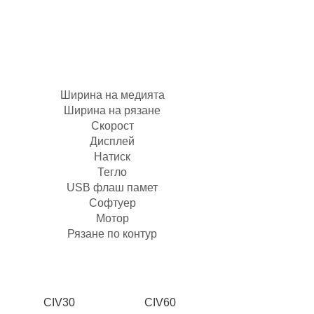
Режещи плотери
CIV модели
Ширина на медията
Ширина на рязане
Скорост
Дисплей
Натиск
Тегло
USB флаш памет
Софтуер
Мотор
Рязане по контур
CIV30
CIV60